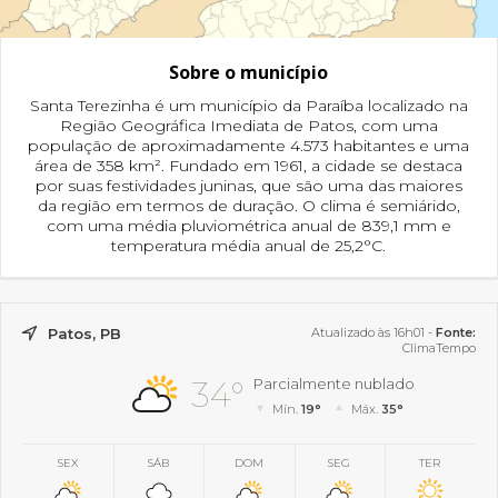
Sobre o município
Santa Terezinha é um município da Paraíba localizado na
Região Geográfica Imediata de Patos, com uma
população de aproximadamente 4.573 habitantes e uma
área de 358 km². Fundado em 1961, a cidade se destaca
por suas festividades juninas, que são uma das maiores
da região em termos de duração. O clima é semiárido,
com uma média pluviométrica anual de 839,1 mm e
temperatura média anual de 25,2°C.
Patos, PB
Atualizado às 16h01 -
Fonte:
ClimaTempo
34°
Parcialmente nublado
Mín.
19°
Máx.
35°
SEX
SÁB
DOM
SEG
TER