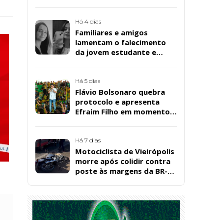
da Bombril em São
Bernardo
Há 4 dias
Familiares e amigos
lamentam o falecimento
da jovem estudante e
cuidadora educacional
Bárbara da Silva Sousa
Santos, em Patos
Há 5 dias
Flávio Bolsonaro quebra
protocolo e apresenta
Efraim Filho em momento
de descontração na
convenção estadual do PL
Há 7 dias
Motociclista de Vieirópolis
morre após colidir contra
poste às margens da BR-
230, em Sousa