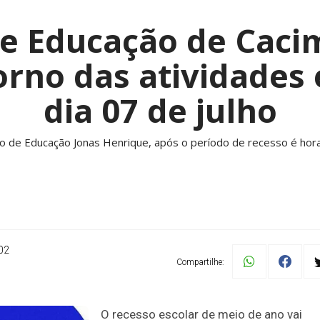
de Educação de Caci
orno das atividades 
dia 07 de julho
o de Educação Jonas Henrique, após o período de recesso é hora 
02
Compartilhe:
O recesso escolar de meio de ano vai