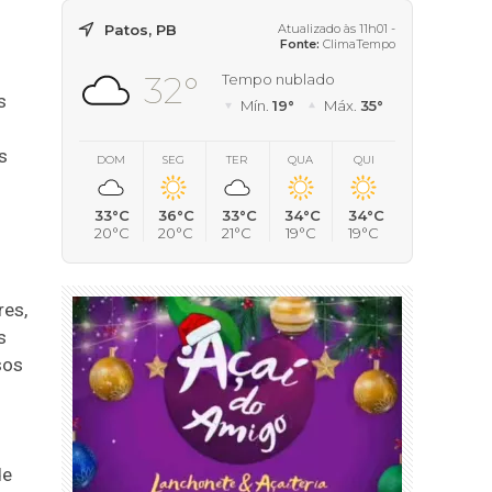
o
Patos, PB
Atualizado às 11h01 -
Fonte:
ClimaTempo
32°
Tempo nublado
s
Mín.
19°
Máx.
35°
s
DOM
SEG
TER
QUA
QUI
33°C
36°C
33°C
34°C
34°C
20°C
20°C
21°C
19°C
19°C
res,
s
sos
de