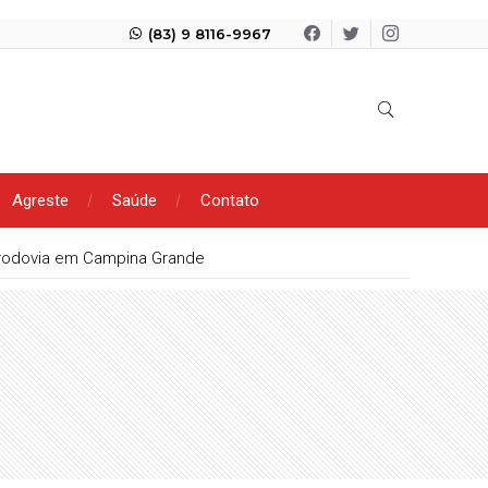
(83) 9 8116-9967
Agreste
Saúde
Contato
rodovia em Campina Grande