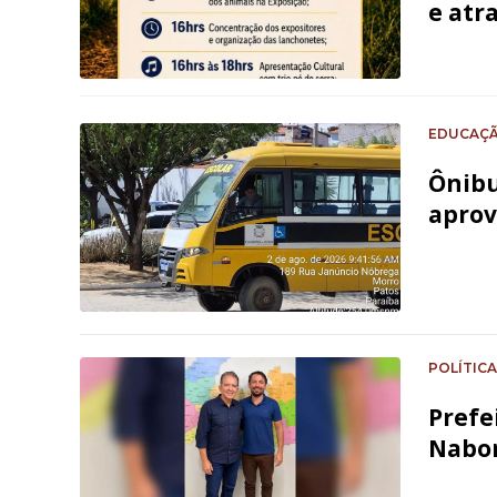
e atr
EDUCAÇ
Ônibu
aprov
POLÍTICA
Prefe
Nabor