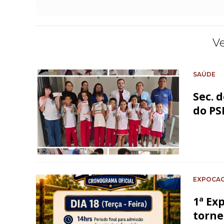
V
SAÚDE
Sec. 
do PS
EXPOCAC
1ª Ex
torne