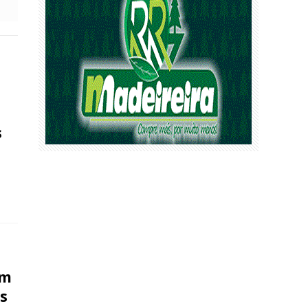
s
om
is