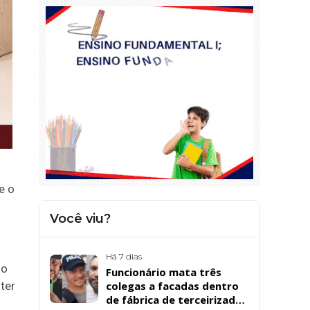
e o
Você viu?
Há 7 dias
do
Funcionário mata três
ter
colegas a facadas dentro
de fábrica de terceirizada