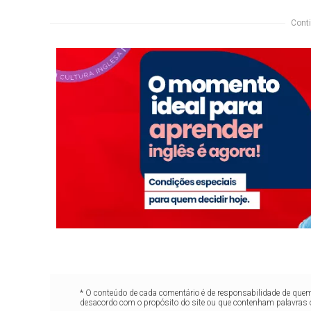
Conti
* O conteúdo de cada comentário é de responsabilidade de quem 
desacordo com o propósito do site ou que contenham palavras 