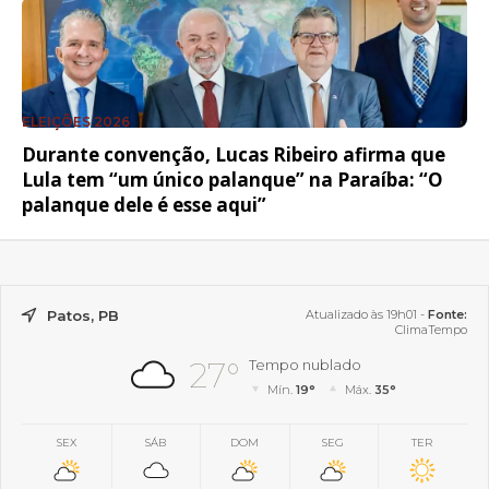
ELEIÇÕES 2026
Durante convenção, Lucas Ribeiro afirma que
Lula tem “um único palanque” na Paraíba: “O
palanque dele é esse aqui”
Patos, PB
Atualizado às 19h01 -
Fonte:
ClimaTempo
27°
Tempo nublado
Mín.
19°
Máx.
35°
SEX
SÁB
DOM
SEG
TER