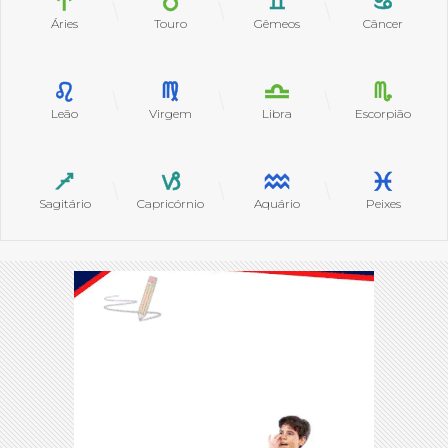
Áries
Touro
Gêmeos
Câncer
Leão
Virgem
Libra
Escorpião
Sagitário
Capricórnio
Aquário
Peixes