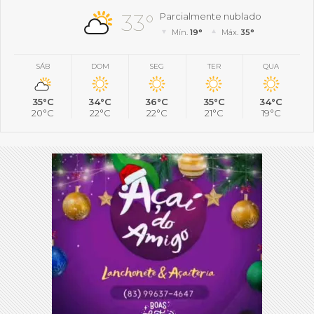
33°
Parcialmente nublado
Mín.
19°
Máx.
35°
SÁB
DOM
SEG
TER
QUA
35°C
34°C
36°C
35°C
34°C
20°C
22°C
22°C
21°C
19°C