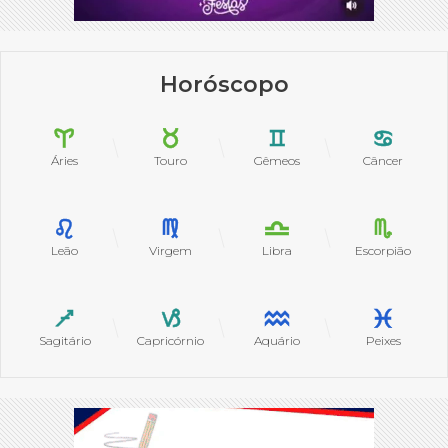
Horóscopo
Áries
Touro
Gêmeos
Câncer
Leão
Virgem
Libra
Escorpião
Sagitário
Capricórnio
Aquário
Peixes