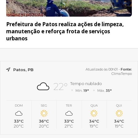
INFRAESTRUTURA
Prefeitura de Patos realiza ações de limpeza,
manutenção e reforça frota de serviços
urbanos
Patos, PB
Atualizado às 00h01 -
Fonte:
ClimaTempo
22°
Tempo nublado
Mín.
19°
Máx.
35°
DOM
SEG
TER
QUA
QUI
33°C
36°C
33°C
34°C
34°C
20°C
20°C
21°C
19°C
19°C