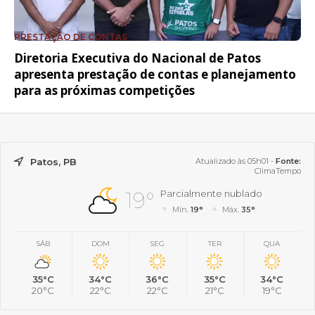
PRESTAÇÃO DE CONTAS
Diretoria Executiva do Nacional de Patos
apresenta prestação de contas e planejamento
para as próximas competições
Patos, PB
Atualizado às 05h01 -
Fonte:
ClimaTempo
19°
Parcialmente nublado
Mín.
19°
Máx.
35°
SÁB
DOM
SEG
TER
QUA
35°C
34°C
36°C
35°C
34°C
20°C
22°C
22°C
21°C
19°C