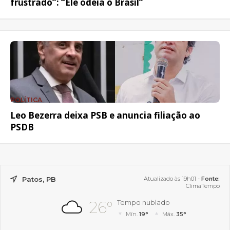
frustrado”: “Ele odeia o Brasil”
POLÍTICA
Leo Bezerra deixa PSB e anuncia filiação ao
PSDB
Patos, PB
Atualizado às 19h01 -
Fonte:
ClimaTempo
26°
Tempo nublado
Mín.
19°
Máx.
35°