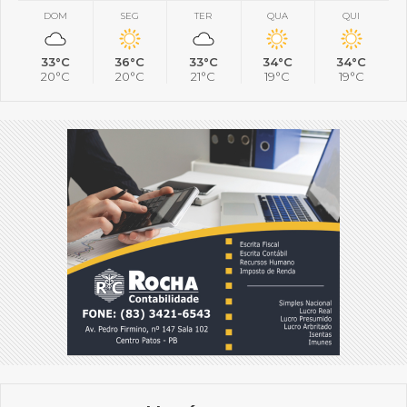
DOM
SEG
TER
QUA
QUI
33°C
36°C
33°C
34°C
34°C
20°C
20°C
21°C
19°C
19°C