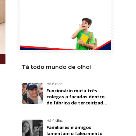
Tá todo mundo de olho!
Há 6 dias
Funcionário mata três
colegas a facadas dentro
a
de fábrica de terceirizada
da Bombril em São
Bernardo
Há 4 dias
Familiares e amigos
lamentam o falecimento