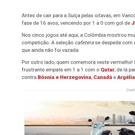
Antes de cair para a Suíça pelas oitavas, em Va
fase de 16 avos, vencendo por 1 a 0 com gol de
J
Nos cinco jogos até aqui, a Colômbia mostrou mui
competição. A seleção
cafetera
se despede com 
que ainda não foi vazada.
Por outro lado, quem comemora veste vermelho!
frustrante empate em 1 a 1 com o
Qatar
, de lá p
contra
Bósnia e Herzegovina
,
Canadá
e
Argélia
Conti