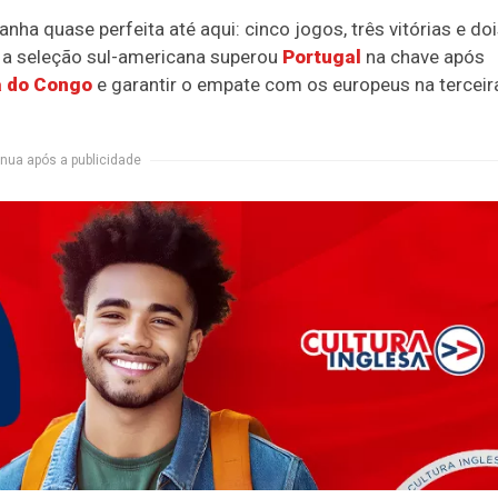
ha quase perfeita até aqui: cinco jogos, três vitórias e do
, a seleção sul-americana superou
Portugal
na chave após
a do Congo
e garantir o empate com os europeus na terceir
nua após a publicidade