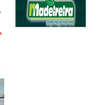
a
a
,