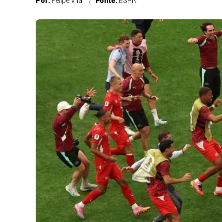
Por:
Felipe Vilar
Fonte:
ESPN