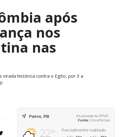
lômbia após
vança nos
tina nas
irada histórica contra o Egito, por 3 a
y.
Patos, PB
Atualizado às 07h01 -
Fonte:
ClimaTempo
22°
Parcialmente nublado