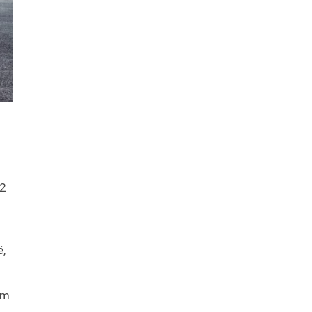
 2
é,
om