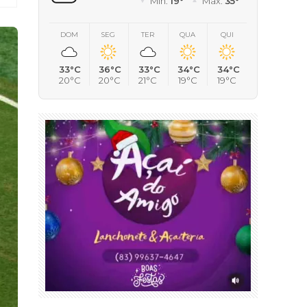
Mín.
19°
Máx.
35°
DOM
SEG
TER
QUA
QUI
33°C
36°C
33°C
34°C
34°C
20°C
20°C
21°C
19°C
19°C