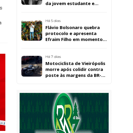
da jovem estudante e
is
cuidadora educacional
Bárbara da Silva Sousa
Santos, em Patos
Há 5 dias
a
Flávio Bolsonaro quebra
protocolo e apresenta
Efraim Filho em momento
de descontração na
convenção estadual do PL
Há 7 dias
Motociclista de Vieirópolis
morre após colidir contra
poste às margens da BR-
230, em Sousa