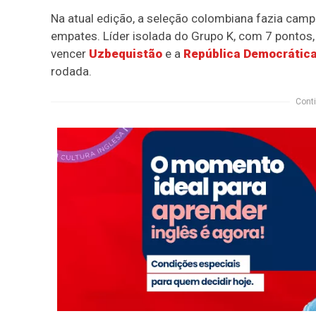
Na atual edição, a seleção colombiana fazia campan
empates. Líder isolada do Grupo K, com 7 pontos
vencer
Uzbequistão
e a
República Democrátic
rodada.
Conti