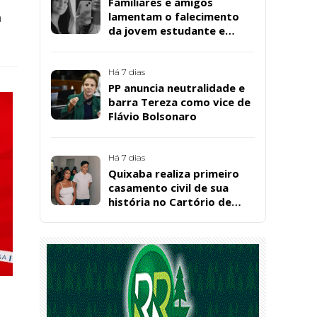
Familiares e amigos
lamentam o falecimento
a
da jovem estudante e
cuidadora educacional
Bárbara da Silva Sousa
Santos, em Patos
Há 7 dias
PP anuncia neutralidade e
barra Tereza como vice de
Flávio Bolsonaro
Há 7 dias
Quixaba realiza primeiro
casamento civil de sua
história no Cartório de
Registro Civil