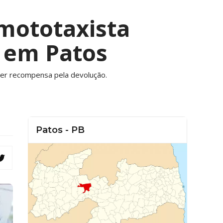
mototaxista
o em Patos
quer recompensa pela devolução.
Patos - PB