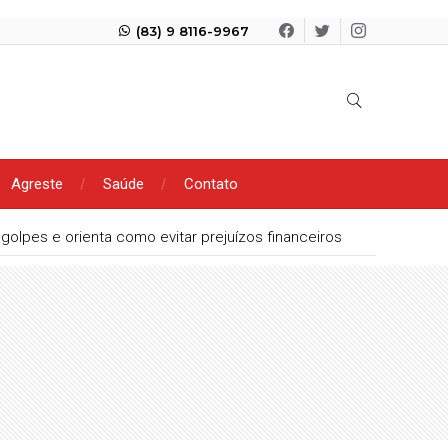
(83) 9 8116-9967
Agreste
Saúde
Contato
olpes e orienta como evitar prejuízos financeiros