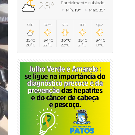
28°
Parcialmente nublado
Mín.
19°
Máx.
35°
SÁB
DOM
SEG
TER
QUA
35°C
34°C
36°C
35°C
34°C
20°C
22°C
22°C
21°C
19°C