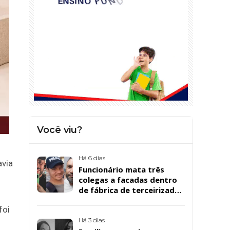
Você viu?
Há 6 dias
avia
Funcionário mata três
colegas a facadas dentro
de fábrica de terceirizada
da Bombril em São
foi
Bernardo
Há 3 dias