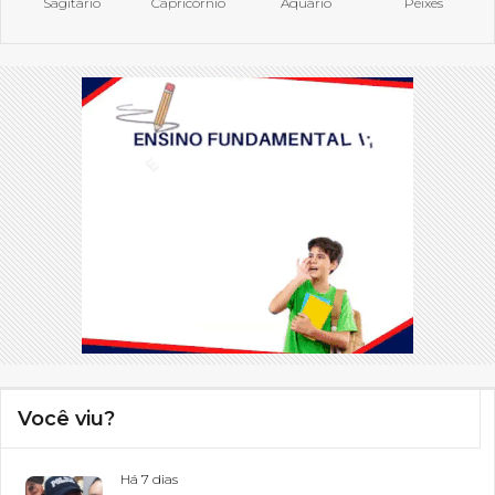
Sagitário
Capricórnio
Aquário
Peixes
Você viu?
Há 7 dias