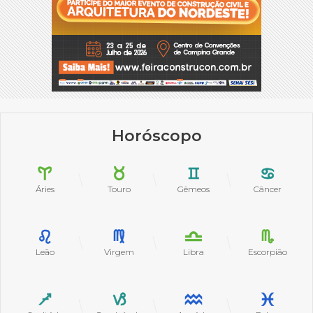
Horóscopo
Áries
Touro
Gêmeos
Câncer
Leão
Virgem
Libra
Escorpião