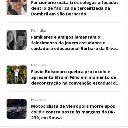
Funcionário mata três colegas a facadas
dentro de fábrica de terceirizada da
Bombril em São Bernardo
Há 4 dias
Familiares e amigos lamentam o
falecimento da jovem estudante e
cuidadora educacional Bárbara da Silva
Sousa Santos, em Patos
Há 5 dias
Flávio Bolsonaro quebra protocolo e
apresenta Efraim Filho em momento de
descontração na convenção estadual do
PL
Há 7 dias
Motociclista de Vieirópolis morre após
colidir contra poste às margens da BR-
230, em Sousa