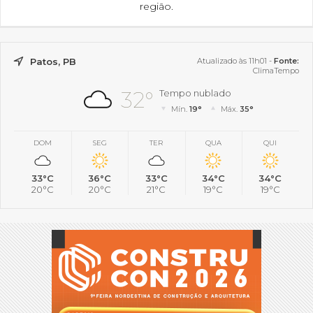
região.
Patos, PB
Atualizado às 11h01 -
Fonte:
ClimaTempo
32°
Tempo nublado
Mín.
19°
Máx.
35°
DOM
SEG
TER
QUA
QUI
33°C
36°C
33°C
34°C
34°C
20°C
20°C
21°C
19°C
19°C