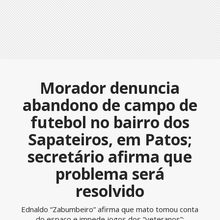
Morador denuncia
abandono de campo de
futebol no bairro dos
Sapateiros, em Patos;
secretário afirma que
problema será
resolvido
Ednaldo “Zabumbeiro” afirma que mato tomou conta
do espaço e impede jogos dos “veteranos”;