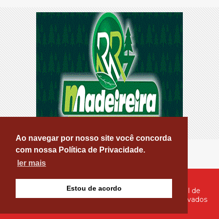
Ao navegar por nosso site você concorda
com nossa Política de Privacidade.
ler mais
Estou de acordo
© Copyright 2026 - PATOS ONLINE - O seu Portal de
Notícias de Patos e Região - Todos os direitos reservados