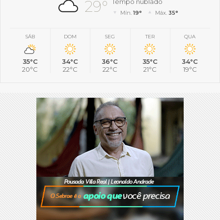
29°
Tempo nublado
Mín.
19°
Máx.
35°
SÁB
DOM
SEG
TER
QUA
35°C
34°C
36°C
35°C
34°C
20°C
22°C
22°C
21°C
19°C