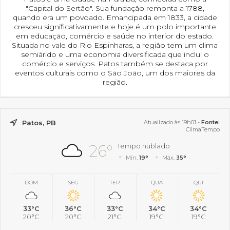
"Capital do Sertão". Sua fundação remonta a 1788,
quando era um povoado. Emancipada em 1833, a cidade
cresceu significativamente e hoje é um polo importante
em educação, comércio e saúde no interior do estado.
Situada no vale do Rio Espinharas, a região tem um clima
semiárido e uma economia diversificada que inclui o
comércio e serviços. Patos também se destaca por
eventos culturais como o São João, um dos maiores da
região.
Patos, PB
Atualizado às 19h01 -
Fonte:
ClimaTempo
26°
Tempo nublado
Mín.
19°
Máx.
35°
DOM
SEG
TER
QUA
QUI
33°C
36°C
33°C
34°C
34°C
20°C
20°C
21°C
19°C
19°C