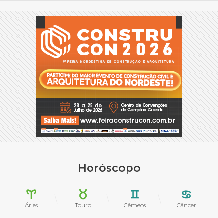
Horóscopo
Áries
Touro
Gêmeos
Câncer