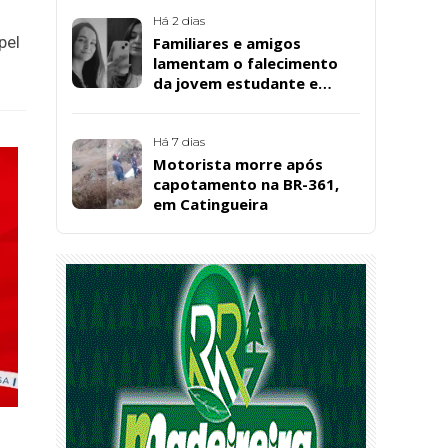
Bernardo
Há 2 dias
pel
Familiares e amigos
lamentam o falecimento
da jovem estudante e
cuidadora educacional
Bárbara da Silva Sousa
Santos, em Patos
Há 7 dias
Motorista morre após
capotamento na BR-361,
em Catingueira