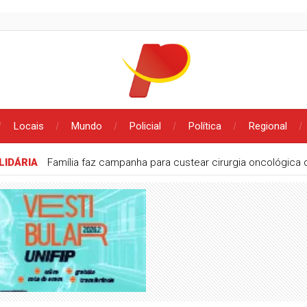
Locais
Mundo
Policial
Política
Regional
IDÁRIA
Família faz campanha para custear cirurgia oncológica d