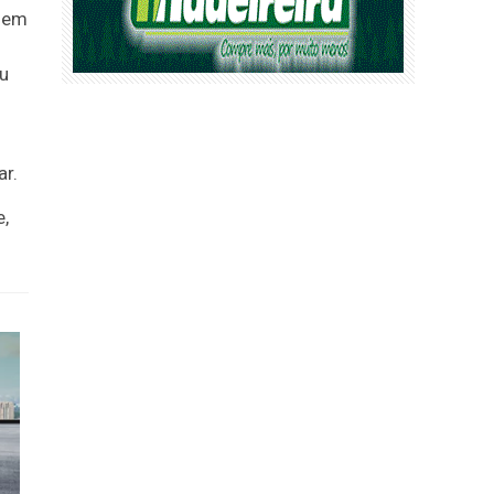
e em
ou
ar.
e,