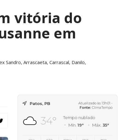
 vitória do
ausanne em
x Sandro, Arrascaeta, Carrascal, Danilo,
Patos, PB
Atualizado às 13h01 -
Fonte:
ClimaTempo
34°
Tempo nublado
Mín.
19°
Máx.
35°