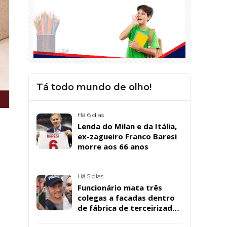
Tá todo mundo de olho!
Há 6 dias
Lenda do Milan e da Itália,
ex-zagueiro Franco Baresi
morre aos 66 anos
Há 5 dias
Funcionário mata três
colegas a facadas dentro
de fábrica de terceirizada
da Bombril em São