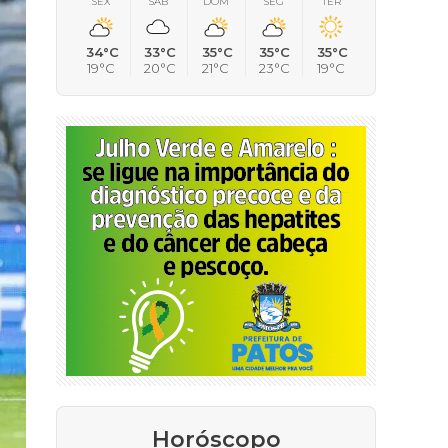
SEX
SÁB
DOM
SEG
TER
34°C
33°C
35°C
35°C
35°C
19°C
20°C
21°C
23°C
19°C
Horóscopo