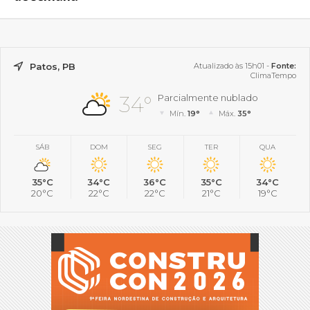
Patos, PB
Atualizado às 15h01 -
Fonte:
ClimaTempo
34°
Parcialmente nublado
Mín.
19°
Máx.
35°
SÁB
DOM
SEG
TER
QUA
35°C
34°C
36°C
35°C
34°C
20°C
22°C
22°C
21°C
19°C