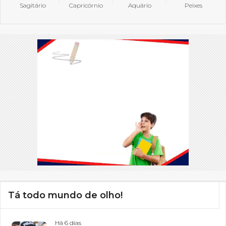
Sagitário
Capricórnio
Aquário
Peixes
Tá todo mundo de olho!
Há 6 dias