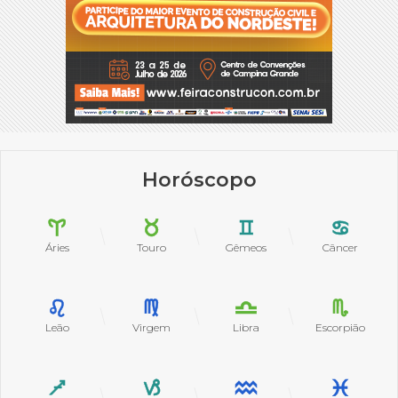
Horóscopo
Áries
Touro
Gêmeos
Câncer
Leão
Virgem
Libra
Escorpião