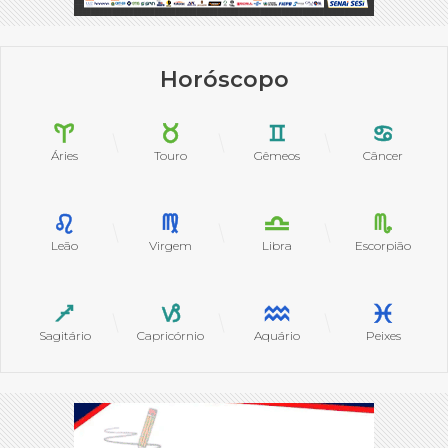
Horóscopo
Áries
Touro
Gêmeos
Câncer
Leão
Virgem
Libra
Escorpião
Sagitário
Capricórnio
Aquário
Peixes