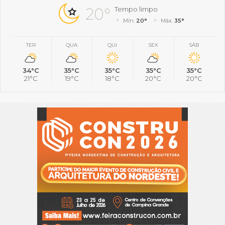
20°
Tempo limpo
Mín.
20°
Máx.
35°
TER
QUA
QUI
SEX
SÁB
34°C
35°C
35°C
35°C
35°C
21°C
19°C
18°C
20°C
20°C