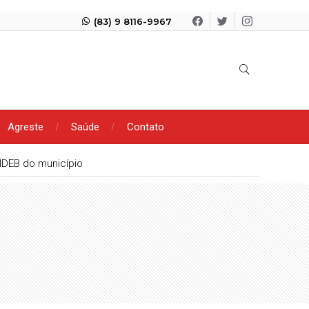
(83) 9 8116-9967
Agreste
Saúde
Contato
IDEB do município