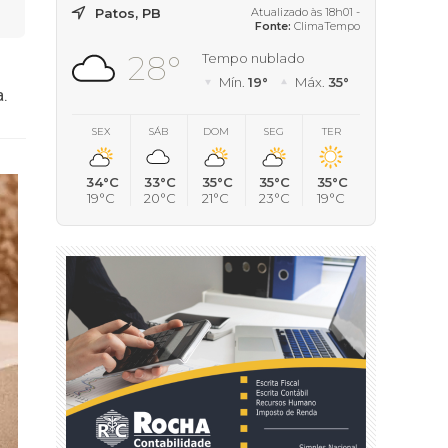
Patos, PB
Atualizado às 18h01 -
Fonte:
ClimaTempo
28°
Tempo nublado
Mín.
19°
Máx.
35°
a.
SEX
SÁB
DOM
SEG
TER
34°C
33°C
35°C
35°C
35°C
19°C
20°C
21°C
23°C
19°C