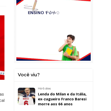
Você viu?
Há 6 dias
Lenda do Milan e da Itália,
as
ex-zagueiro Franco Baresi
cal
morre aos 66 anos