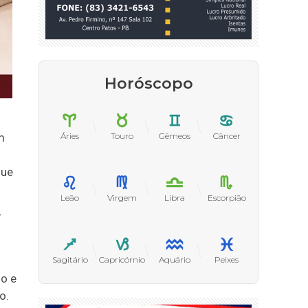
Horóscopo
Áries
Touro
Gêmeos
Câncer
m
que
Leão
Virgem
Libra
Escorpião
r
Sagitário
Capricórnio
Aquário
Peixes
io e
to.