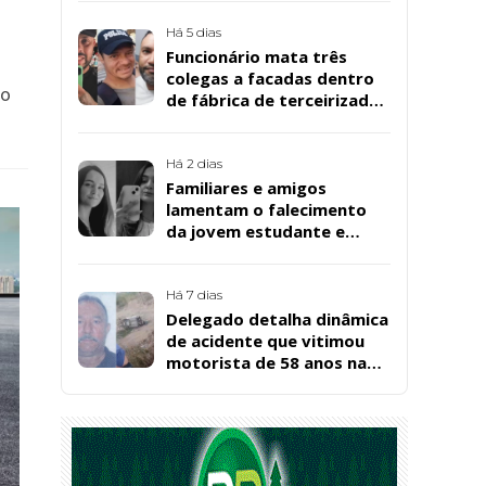
Há 5 dias
Funcionário mata três
colegas a facadas dentro
no
de fábrica de terceirizada
da Bombril em São
Bernardo
Há 2 dias
Familiares e amigos
lamentam o falecimento
da jovem estudante e
cuidadora educacional
Bárbara da Silva Sousa
Santos, em Patos
Há 7 dias
Delegado detalha dinâmica
de acidente que vitimou
motorista de 58 anos na
BR-361, em Catingueira