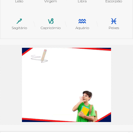
Leão
Virgem
Libra
Escorpião
Sagitário
Capricórnio
Aquário
Peixes