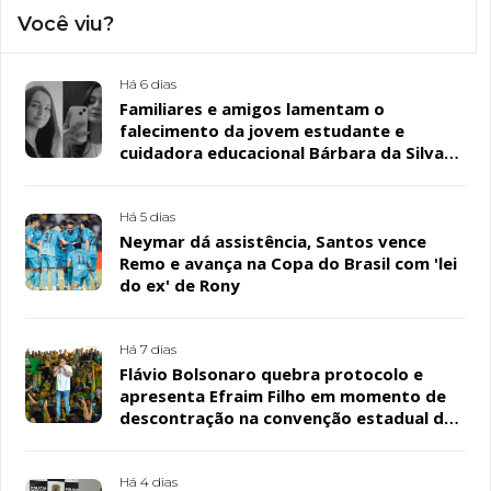
Você viu?
Há 6 dias
Familiares e amigos lamentam o
falecimento da jovem estudante e
cuidadora educacional Bárbara da Silva
Sousa Santos, em Patos
Há 5 dias
Neymar dá assistência, Santos vence
Remo e avança na Copa do Brasil com 'lei
do ex' de Rony
Há 7 dias
Flávio Bolsonaro quebra protocolo e
apresenta Efraim Filho em momento de
descontração na convenção estadual do
PL
Há 4 dias