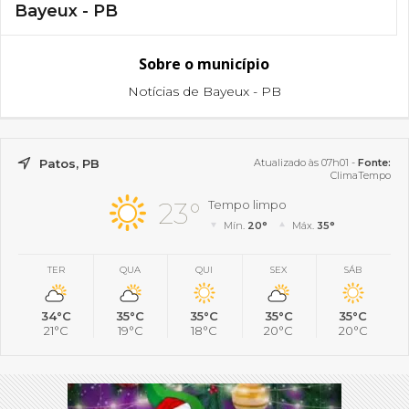
Bayeux - PB
Sobre o município
Notícias de Bayeux - PB
Patos, PB
Atualizado às 07h01 -
Fonte:
ClimaTempo
23°
Tempo limpo
Mín.
20°
Máx.
35°
TER
QUA
QUI
SEX
SÁB
34°C
35°C
35°C
35°C
35°C
21°C
19°C
18°C
20°C
20°C