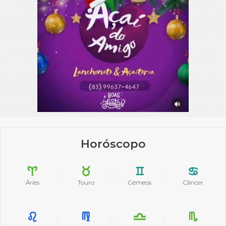
Horóscopo
Áries
Touro
Gêmeos
Câncer