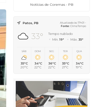
Notícias de Coremas - PB
Patos, PB
Atualizado às 17h01 -
Fonte:
ClimaTempo
33°
Tempo nublado
Mín.
19°
Máx.
35°
SÁB
DOM
SEG
TER
QUA
35°C
34°C
36°C
35°C
34°C
20°C
22°C
22°C
21°C
19°C