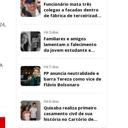
Funcionário mata três
colegas a facadas dentro
de fábrica de terceirizada
da Bombril em São
24,
Bernardo
Há 3 dias
Familiares e amigos
lamentam o falecimento
da jovem estudante e
cuidadora educacional
.
Bárbara da Silva Sousa
a,
Santos, em Patos
Há 7 dias
PP anuncia neutralidade e
barra Tereza como vice de
Flávio Bolsonaro
Há 6 dias
Quixaba realiza primeiro
casamento civil de sua
história no Cartório de
Registro Civil