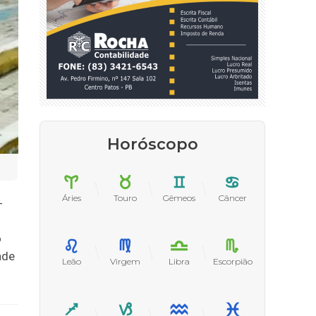
Horóscopo
Áries
Touro
Gêmeos
Câncer
-
o
ade
Leão
Virgem
Libra
Escorpião