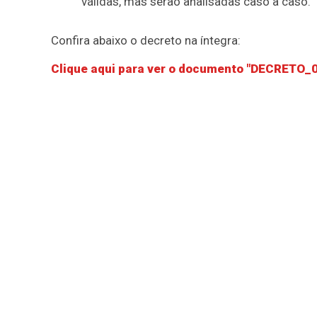
válidas, mas serão analisadas caso a caso.
Confira abaixo o decreto na íntegra:
Clique aqui para ver o documento "DECRETO_