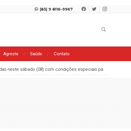
(83) 9 8116-9967
Agreste
Saúde
Contato
as neste sábado (08) com condições especiais para quem deseja