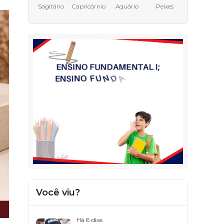
Sagitário
Capricórnio
Aquário
Peixes
Você viu?
Há 6 dias