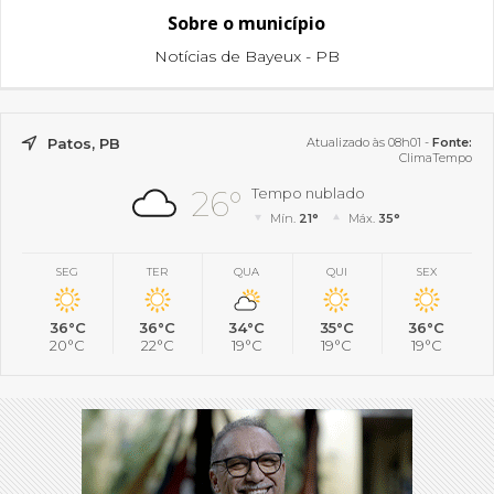
Sobre o município
Notícias de Bayeux - PB
Patos, PB
Atualizado às 08h01 -
Fonte:
ClimaTempo
26°
Tempo nublado
Mín.
21°
Máx.
35°
SEG
TER
QUA
QUI
SEX
36°C
36°C
34°C
35°C
36°C
20°C
22°C
19°C
19°C
19°C