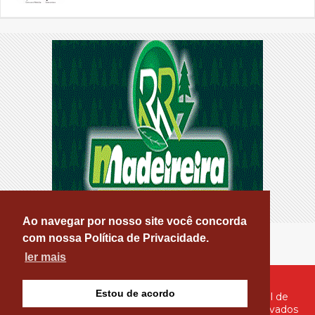
Ao navegar por nosso site você concorda
com nossa Política de Privacidade.
ler mais
Estou de acordo
© Copyright 2026 - PATOS ONLINE - O seu Portal de
Notícias de Patos e Região - Todos os direitos reservados