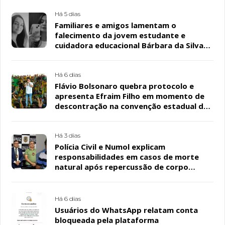
Há 5 dias
Familiares e amigos lamentam o
falecimento da jovem estudante e
cuidadora educacional Bárbara da Silva
Sousa Santos, em Patos
Há 6 dias
Flávio Bolsonaro quebra protocolo e
apresenta Efraim Filho em momento de
descontração na convenção estadual do
PL
Há 3 dias
Polícia Civil e Numol explicam
responsabilidades em casos de morte
natural após repercussão de corpo
encontrado em residência, em Patos
Há 6 dias
Usuários do WhatsApp relatam conta
bloqueada pela plataforma