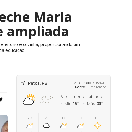
reche Maria
e ampliada
refeitório e cozinha, proporcionando um
 da educação
Patos, PB
Atualizado às 15h01 -
Fonte:
ClimaTempo
35°
Parcialmente nublado
Mín.
19°
Máx.
35°
SEX
SÁB
DOM
SEG
TER