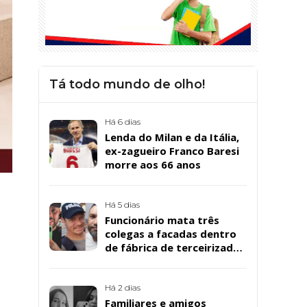
Tá todo mundo de olho!
Há 6 dias
Lenda do Milan e da Itália,
ex-zagueiro Franco Baresi
morre aos 66 anos
Há 5 dias
Funcionário mata três
colegas a facadas dentro
de fábrica de terceirizada
da Bombril em São
Bernardo
Há 2 dias
Familiares e amigos