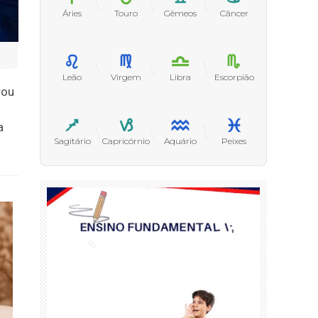
Áries
Touro
Gêmeos
Câncer
Leão
Virgem
Libra
Escorpião
rou
a
Sagitário
Capricórnio
Aquário
Peixes