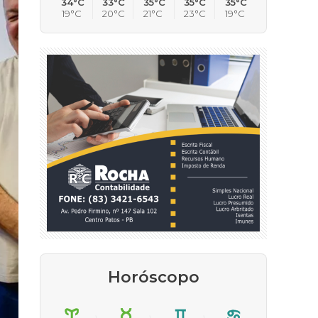
34°C
33°C
35°C
35°C
35°C
19°C
20°C
21°C
23°C
19°C
Horóscopo