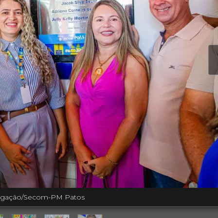
ulgação/Secom-PM Patos