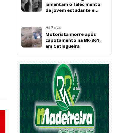
lamentam o falecimento
da jovem estudante e
cuidadora educacional
Bárbara da Silva Sousa
Santos, em Patos
Há 7 dias
Motorista morre após
capotamento na BR-361,
em Catingueira