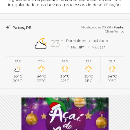
irregularidade das chuvas e processos de desertificação.
Patos, PB
Atualizado às 00h01 -
Fonte:
ClimaTempo
23°
Parcialmente nublado
Mín.
19°
Máx.
35°
SÁB
DOM
SEG
TER
QUA
35°C
34°C
36°C
35°C
34°C
20°C
22°C
22°C
21°C
19°C