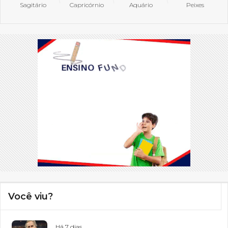
Sagitário
Capricórnio
Aquário
Peixes
Você viu?
Há 7 dias