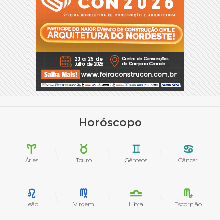
Horóscopo
Áries
Touro
Gêmeos
Câncer
Leão
Virgem
Libra
Escorpião