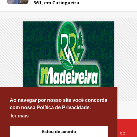
361, em Catingueira
Ao navegar por nosso site você concorda
com nossa Política de Privacidade.
ler mais
Estou de acordo
© Copyright 2026 - PATOS ONLINE - O seu Portal de