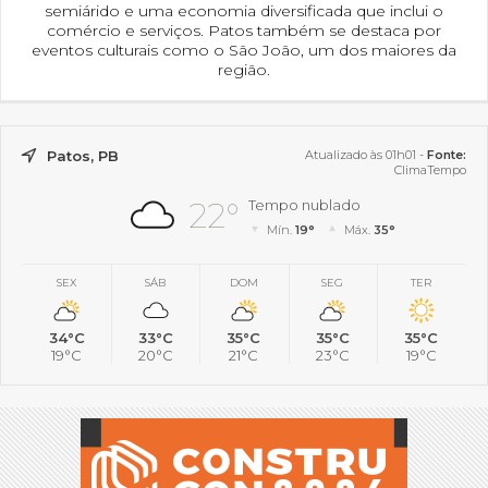
semiárido e uma economia diversificada que inclui o
comércio e serviços. Patos também se destaca por
eventos culturais como o São João, um dos maiores da
região.
Patos, PB
Atualizado às 01h01 -
Fonte:
ClimaTempo
22°
Tempo nublado
Mín.
19°
Máx.
35°
SEX
SÁB
DOM
SEG
TER
34°C
33°C
35°C
35°C
35°C
19°C
20°C
21°C
23°C
19°C