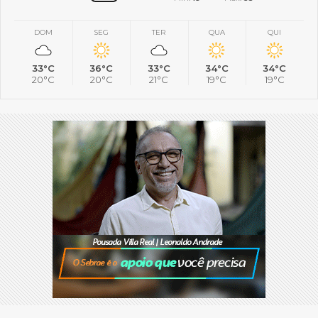
DOM
SEG
TER
QUA
QUI
33°C
36°C
33°C
34°C
34°C
20°C
20°C
21°C
19°C
19°C