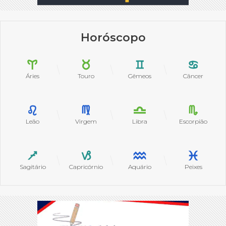
Horóscopo
Áries
Touro
Gêmeos
Câncer
Leão
Virgem
Libra
Escorpião
Sagitário
Capricórnio
Aquário
Peixes