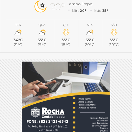
20°
Tempo limpo
Mín.
20°
Máx.
35°
TER
QUA
QUI
SEX
SÁB
34°C
35°C
35°C
35°C
35°C
21°C
19°C
18°C
20°C
20°C