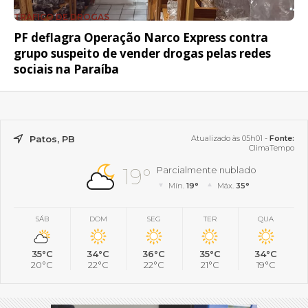
TRÁFICO DE DROGAS
PF deflagra Operação Narco Express contra
grupo suspeito de vender drogas pelas redes
sociais na Paraíba
Patos, PB
Atualizado às 05h01 -
Fonte:
ClimaTempo
19°
Parcialmente nublado
Mín.
19°
Máx.
35°
SÁB
DOM
SEG
TER
QUA
35°C
34°C
36°C
35°C
34°C
20°C
22°C
22°C
21°C
19°C