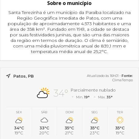
Sobre o município
Santa Terezinha é um município da Paraíba localizado na
Região Geográfica Imediata de Patos, com uma
população de aproximadamente 4.573 habitantes e uma
área de 358 km². Fundado em 1961, a cidade se destaca
por suas festividades juninas, que são uma das maiores
da região em termos de duração. O clima é semiárido,
com uma média pluviométrica anual de 839,1 mm e
temperatura média anual de 25,2°C.
Patos, PB
Atualizado às 16h01 -
Fonte:
ClimaTempo
34°
Parcialmente nublado
Mín.
19°
Máx.
35°
SEX
SÁB
DOM
SEG
TER
34°C
33°C
35°C
35°C
35°C
19°C
20°C
21°C
23°C
19°C