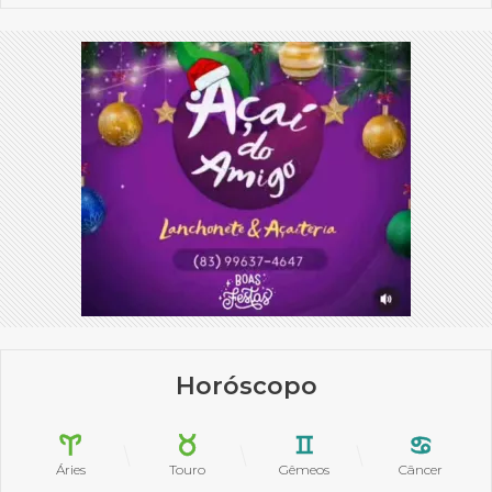
Horóscopo
Áries
Touro
Gêmeos
Câncer