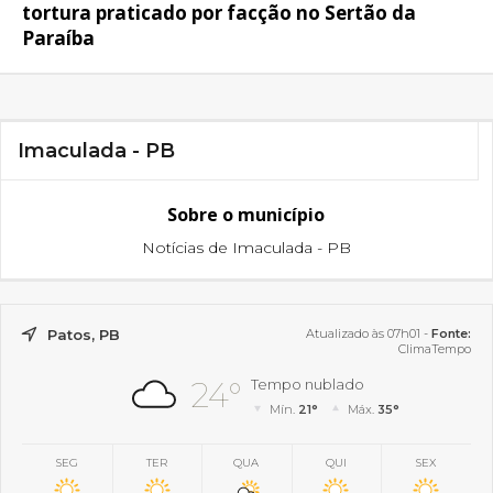
tortura praticado por facção no Sertão da
Paraíba
Imaculada - PB
Sobre o município
Notícias de Imaculada - PB
Patos, PB
Atualizado às 07h01 -
Fonte:
ClimaTempo
24°
Tempo nublado
Mín.
21°
Máx.
35°
SEG
TER
QUA
QUI
SEX