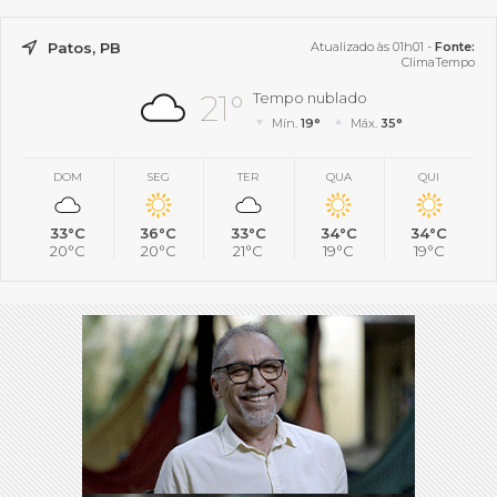
Patos, PB
Atualizado às 01h01 -
Fonte:
ClimaTempo
21°
Tempo nublado
Mín.
19°
Máx.
35°
DOM
SEG
TER
QUA
QUI
33°C
36°C
33°C
34°C
34°C
20°C
20°C
21°C
19°C
19°C