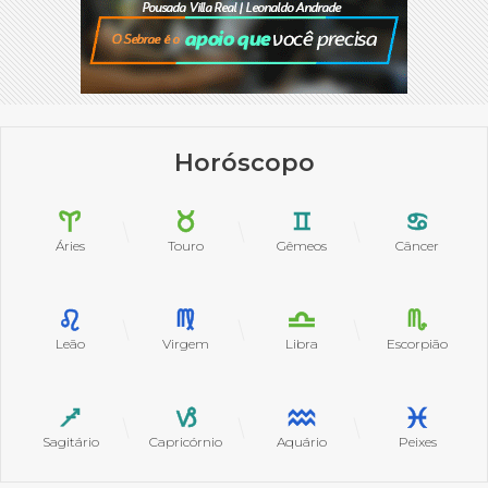
Horóscopo
Áries
Touro
Gêmeos
Câncer
Leão
Virgem
Libra
Escorpião
Sagitário
Capricórnio
Aquário
Peixes