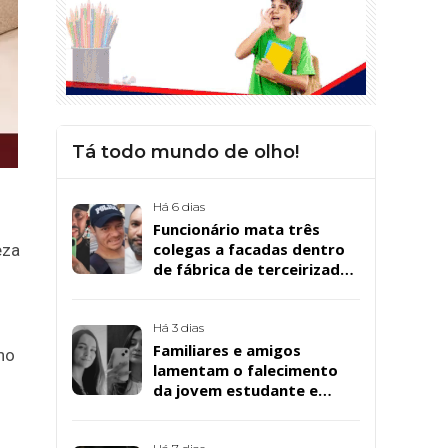
Tá todo mundo de olho!
Há 6 dias
Funcionário mata três
colegas a facadas dentro
eza
de fábrica de terceirizada
da Bombril em São
Bernardo
Há 3 dias
Familiares e amigos
no
lamentam o falecimento
da jovem estudante e
cuidadora educacional
Bárbara da Silva Sousa