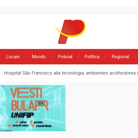
Locais
Mundo
Policial
Política
Regional
Hospital São Francisco alia tecnologia, ambientes acolhedore