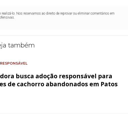
realizá-lo. Nos reservamos ao direito de reprovar ou eliminar comentários em
ofensivas.
eja também
RESPONSÁVEL
dora busca adoção responsável para
tes de cachorro abandonados em Patos