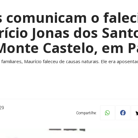
s comunicam o fale
ício Jonas dos Santo
Monte Castelo, em P
miliares, Maurício faleceu de causas naturais. Ele era aposenta
29
Compartilhe: