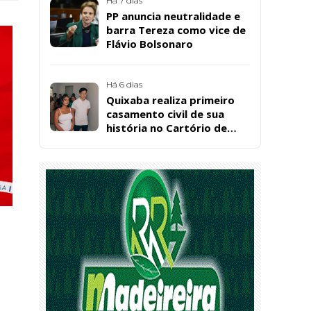
Santos, em Patos
Há 7 dias
PP anuncia neutralidade e
barra Tereza como vice de
Flávio Bolsonaro
Há 6 dias
Quixaba realiza primeiro
casamento civil de sua
história no Cartório de
Registro Civil