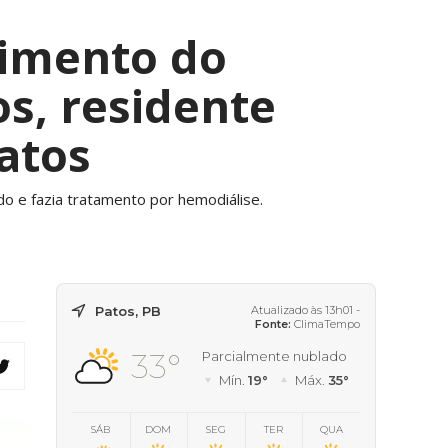
cimento do
s, residente
atos
do e fazia tratamento por hemodiálise.
Patos, PB
Atualizado às 13h01 -
Fonte:
ClimaTempo
33°
Parcialmente nublado
Mín.
19°
Máx.
35°
SÁB
DOM
SEG
TER
QUA