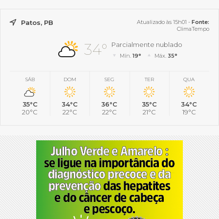
Patos, PB
Atualizado às 15h01 -
Fonte:
ClimaTempo
34°
Parcialmente nublado
Mín.
19°
Máx.
35°
SÁB
DOM
SEG
TER
QUA
35°C
34°C
36°C
35°C
34°C
20°C
22°C
22°C
21°C
19°C