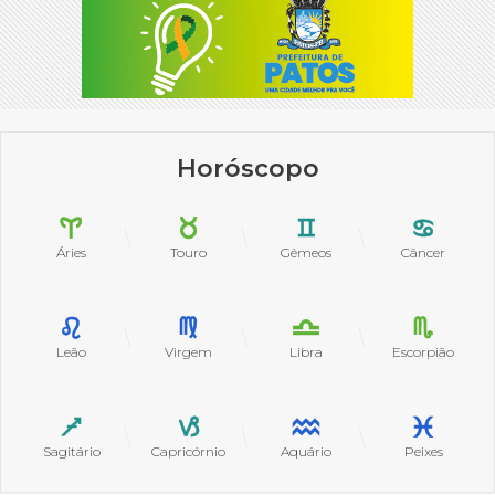
Horóscopo
Áries
Touro
Gêmeos
Câncer
Leão
Virgem
Libra
Escorpião
Sagitário
Capricórnio
Aquário
Peixes