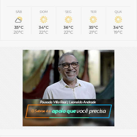
SÁB
DOM
SEG
TER
QUA
35°C
34°C
36°C
35°C
34°C
20°C
22°C
22°C
21°C
19°C