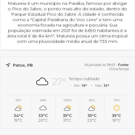
Matureia é um município na Paraíba, famoso por abrigar
o Pico do Jabre, o ponto mais alto do estado, dentro do
Parque Estadual Pico do Jabre. A cidade é conhecida
como a "Capital Paraibana do Voo Livre" e tem uma
economia focada na agricultura e pecuária. Sua
população estimada em 2021 foi de 6.690 habitantes e a
área total é de 84 km². Matureia possui um clima tropical
com uma pluviosidade média anual de 733 mm.
Patos, PB
Atualizado às 19h01 -
Fonte:
ClimaTempo
27°
Tempo nublado
Mín.
19°
Máx.
35°
SEX
SÁB
DOM
SEG
TER
34°C
33°C
35°C
35°C
35°C
19°C
20°C
21°C
23°C
19°C