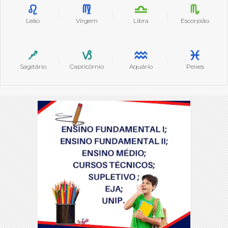
Leão
Virgem
Libra
Escorpião
Sagitário
Capricórnio
Aquário
Peixes