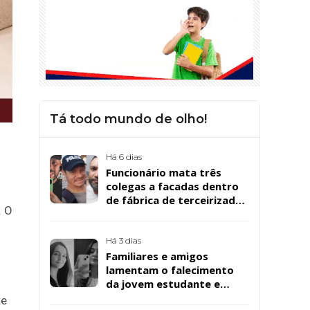
Tá todo mundo de olho!
Há 6 dias
Funcionário mata três
colegas a facadas dentro
de fábrica de terceirizada
. O
da Bombril em São
Bernardo
Há 3 dias
Familiares e amigos
lamentam o falecimento
da jovem estudante e
cuidadora educacional
te