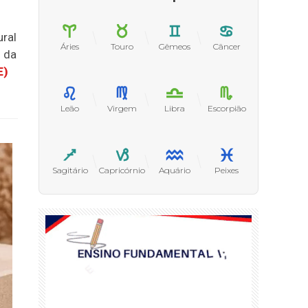
ural
Áries
Touro
Gêmeos
Câncer
m da
E)
Leão
Virgem
Libra
Escorpião
Sagitário
Capricórnio
Aquário
Peixes