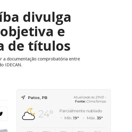
íba divulga
objetiva e
 de títulos
iar a documentação comprobatória entre
 do IDECAN.
Patos, PB
Atualizado às 21h01 -
Fonte:
ClimaTempo
24°
Parcialmente nublado
Mín.
19°
Máx.
35°