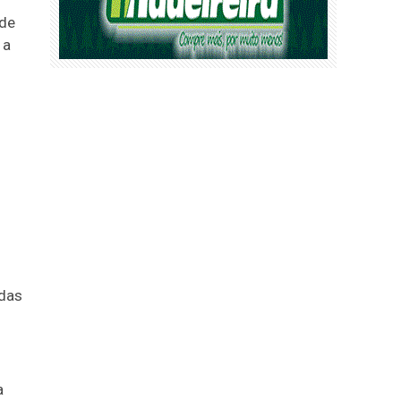
 de
 a
idas
a