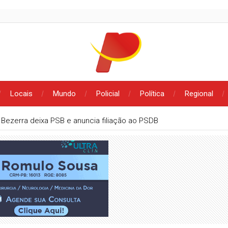
Locais
Mundo
Policial
Política
Regional
 Bezerra deixa PSB e anuncia filiação ao PSDB