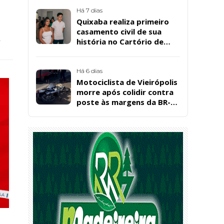
Bárbara da Silva Sousa
Santos, em Patos
Há 7 dias
Quixaba realiza primeiro
casamento civil de sua
.
história no Cartório de
Registro Civil
Há 6 dias
Motociclista de Vieirópolis
morre após colidir contra
poste às margens da BR-
230, em Sousa