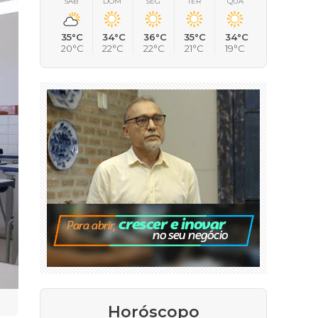
SÁB
DOM
SEG
TER
QUA
35°C
34°C
36°C
35°C
34°C
20°C
22°C
22°C
21°C
19°C
Horóscopo