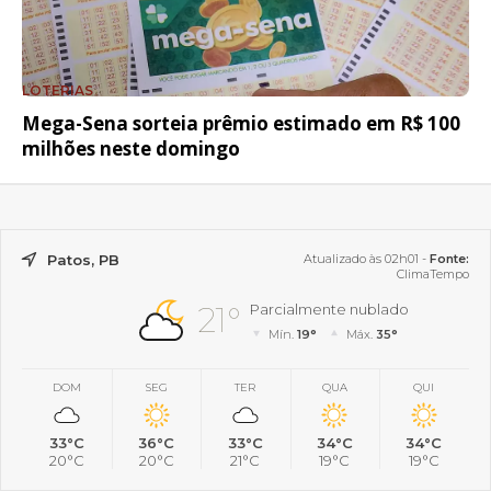
LOTERIAS
Mega-Sena sorteia prêmio estimado em R$ 100
milhões neste domingo
Patos, PB
Atualizado às 02h01 -
Fonte:
ClimaTempo
21°
Parcialmente nublado
Mín.
19°
Máx.
35°
DOM
SEG
TER
QUA
QUI
33°C
36°C
33°C
34°C
34°C
20°C
20°C
21°C
19°C
19°C