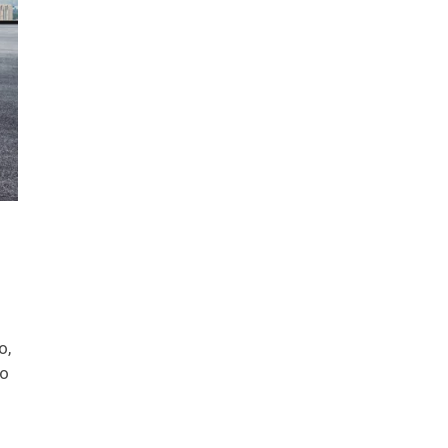
o,
no