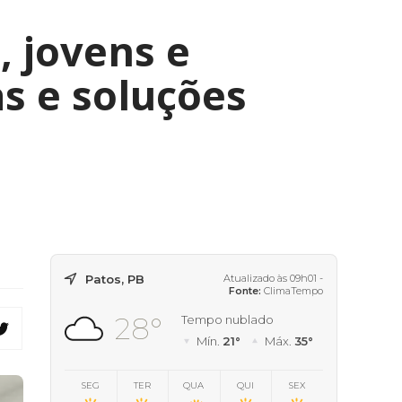
, jovens e
s e soluções
Patos, PB
Atualizado às 09h01 -
Fonte:
ClimaTempo
28°
Tempo nublado
Mín.
21°
Máx.
35°
SEG
TER
QUA
QUI
SEX