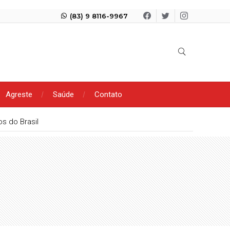
(83) 9 8116-9967
Agreste
Saúde
Contato
scondida em mata em Matureia (PB)