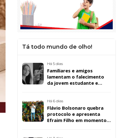
Tá todo mundo de olho!
Há 5 dias
Familiares e amigos
lamentam o falecimento
da jovem estudante e
cuidadora educacional
Bárbara da Silva Sousa
Santos, em Patos
Há 6 dias
Flávio Bolsonaro quebra
protocolo e apresenta
Efraim Filho em momento
de descontração na
convenção estadual do PL