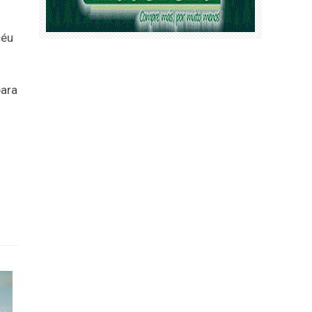
céu
para