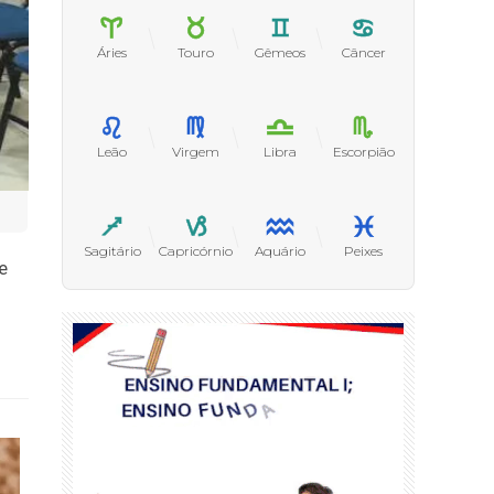
Áries
Touro
Gêmeos
Câncer
Leão
Virgem
Libra
Escorpião
Sagitário
Capricórnio
Aquário
Peixes
e