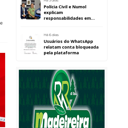
Há 3 dias
Polícia Civil e Numol
explicam
responsabilidades em
 e
casos de morte natural
após repercussão de corpo
encontrado em residência,
Há 6 dias
em Patos
Usuários do WhatsApp
relatam conta bloqueada
pela plataforma