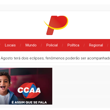
Locais
Mundo
Policial
Política
Regional
ada
PM recupera moto roubada em Brejinho (PE) e encontrada e