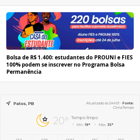
BOLSA DE ESTUDOS
Bolsa de R$ 1.400: estudantes do PROUNI e FIES
100% podem se inscrever no Programa Bolsa
Permanência
Patos, PB
Atualizado às 04h01 -
Fonte:
ClimaTempo
20°
Tempo limpo
Mín.
19°
Máx.
35°
SEX
SÁB
DOM
SEG
TER