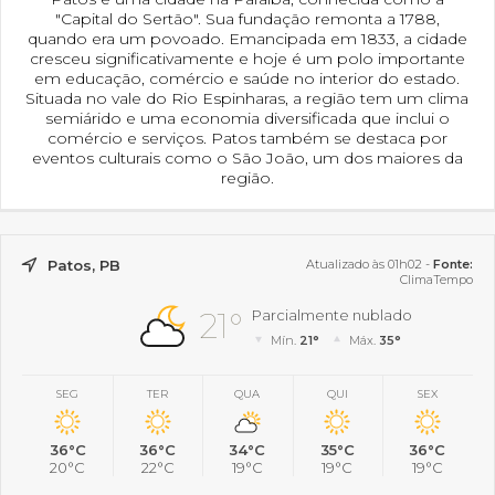
"Capital do Sertão". Sua fundação remonta a 1788,
quando era um povoado. Emancipada em 1833, a cidade
cresceu significativamente e hoje é um polo importante
em educação, comércio e saúde no interior do estado.
Situada no vale do Rio Espinharas, a região tem um clima
semiárido e uma economia diversificada que inclui o
comércio e serviços. Patos também se destaca por
eventos culturais como o São João, um dos maiores da
região.
Patos, PB
Atualizado às 01h02 -
Fonte:
ClimaTempo
21°
Parcialmente nublado
Mín.
21°
Máx.
35°
SEG
TER
QUA
QUI
SEX
36°C
36°C
34°C
35°C
36°C
20°C
22°C
19°C
19°C
19°C