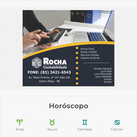
Horóscopo
Áries
Touro
Gêmeos
Câncer