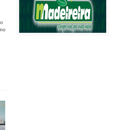
 o
 no