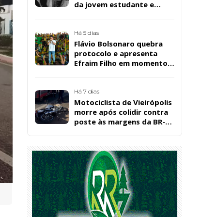
da jovem estudante e
cuidadora educacional
Bárbara da Silva Sousa
Santos, em Patos
Há 5 dias
Flávio Bolsonaro quebra
protocolo e apresenta
Efraim Filho em momento
de descontração na
convenção estadual do PL
Há 7 dias
Motociclista de Vieirópolis
morre após colidir contra
poste às margens da BR-
230, em Sousa