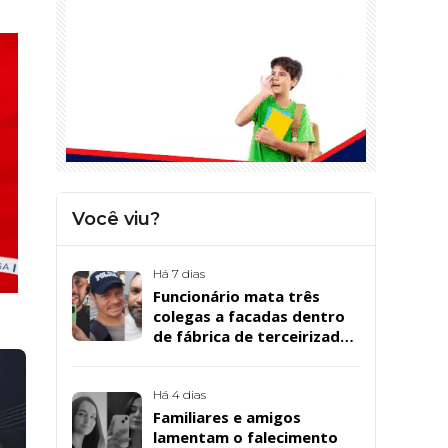
Você viu?
Há 7 dias
Funcionário mata três
colegas a facadas dentro
de fábrica de terceirizada
da Bombril em São
Bernardo
Há 4 dias
Familiares e amigos
lamentam o falecimento