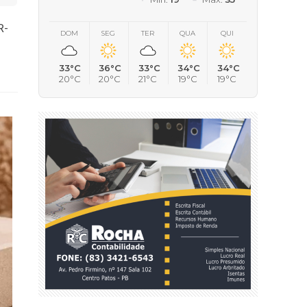
R-
DOM
SEG
TER
QUA
QUI
33°C
36°C
33°C
34°C
34°C
20°C
20°C
21°C
19°C
19°C