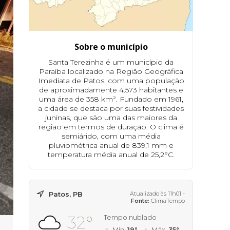
Sobre o município
Santa Terezinha é um município da
Paraíba localizado na Região Geográfica
Imediata de Patos, com uma população
de aproximadamente 4.573 habitantes e
uma área de 358 km². Fundado em 1961,
a cidade se destaca por suas festividades
juninas, que são uma das maiores da
região em termos de duração. O clima é
semiárido, com uma média
pluviométrica anual de 839,1 mm e
temperatura média anual de 25,2°C.
Patos, PB
Atualizado às 11h01 -
Fonte:
ClimaTempo
32°
Tempo nublado
Mín.
19°
Máx.
35°