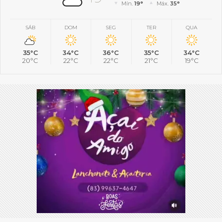
Mín.
19°
Máx.
35°
SÁB
DOM
SEG
TER
QUA
35°C
34°C
36°C
35°C
34°C
20°C
22°C
22°C
21°C
19°C