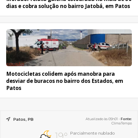
dias e cobra solução no bairro Jatobá, em Patos
COLISÃO
Motocicletas colidem após manobra para
desviar de buracos no bairro dos Estados, em
Patos
Patos, PB
Atualizado às 05h01 -
Fonte:
ClimaTempo
19°
Parcialmente nublado