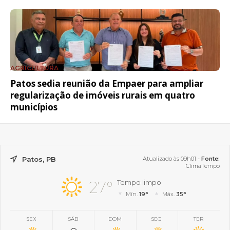
AGRICULTURA
Patos sedia reunião da Empaer para ampliar
regularização de imóveis rurais em quatro
municípios
Patos, PB
Atualizado às 09h01 -
Fonte:
ClimaTempo
27°
Tempo limpo
Mín.
19°
Máx.
35°
SEX
SÁB
DOM
SEG
TER