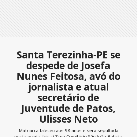
Santa Terezinha-PE se
despede de Josefa
Nunes Feitosa, avó do
jornalista e atual
secretário de
Juventude de Patos,
Ulisses Neto
Matriarca faleceu aos 98 anos e será sepultada
nesta quinta-feira (2) no Cemitério São João Batista