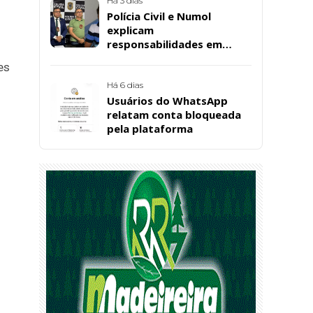
Há 3 dias
Polícia Civil e Numol
explicam
responsabilidades em
casos de morte natural
es
após repercussão de corpo
encontrado em residência,
Há 6 dias
em Patos
Usuários do WhatsApp
relatam conta bloqueada
pela plataforma