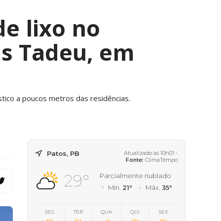
e lixo no
as Tadeu, em
tico a poucos metros das residências.
Patos, PB
Atualizado às 10h01 -
Fonte:
ClimaTempo
29°
Parcialmente nublado
Mín.
21°
Máx.
35°
SEG
TER
QUA
QUI
SEX