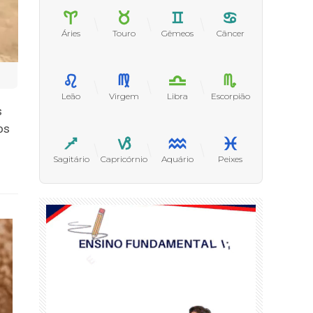
Áries
Touro
Gêmeos
Câncer
Leão
Virgem
Libra
Escorpião
s
os
Sagitário
Capricórnio
Aquário
Peixes