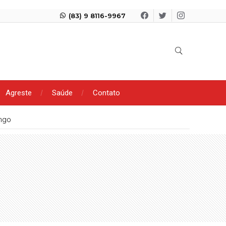
(83) 9 8116-9967
Agreste
Saúde
Contato
ngo