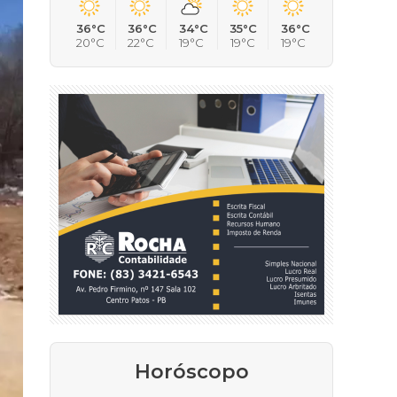
36°C
36°C
34°C
35°C
36°C
20°C
22°C
19°C
19°C
19°C
Horóscopo