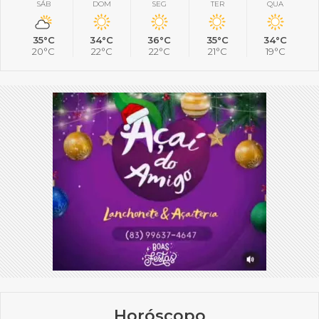
SÁB
DOM
SEG
TER
QUA
35°C
34°C
36°C
35°C
34°C
20°C
22°C
22°C
21°C
19°C
Horóscopo