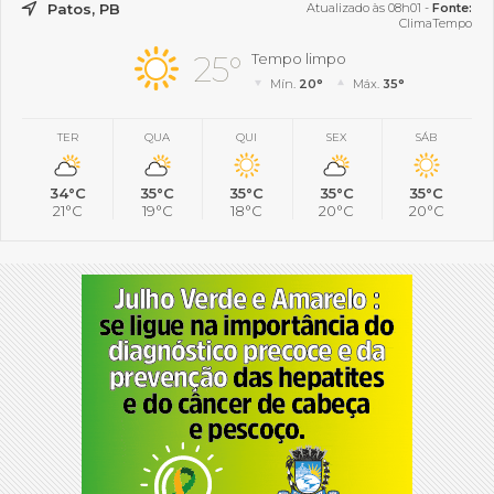
Patos, PB
Atualizado às 08h01 -
Fonte:
ClimaTempo
25°
Tempo limpo
Mín.
20°
Máx.
35°
TER
QUA
QUI
SEX
SÁB
34°C
35°C
35°C
35°C
35°C
21°C
19°C
18°C
20°C
20°C