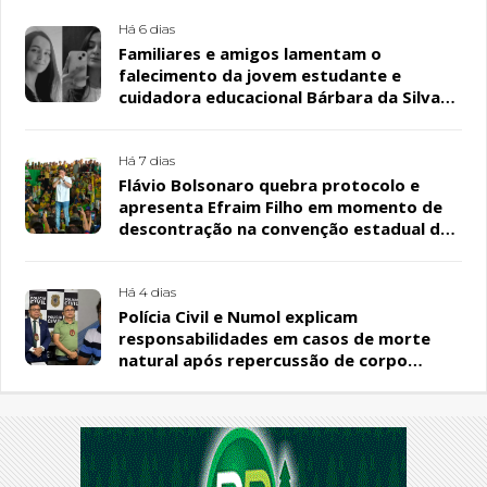
Há 6 dias
Familiares e amigos lamentam o
falecimento da jovem estudante e
cuidadora educacional Bárbara da Silva
Sousa Santos, em Patos
Há 7 dias
Flávio Bolsonaro quebra protocolo e
apresenta Efraim Filho em momento de
descontração na convenção estadual do
PL
Há 4 dias
Polícia Civil e Numol explicam
responsabilidades em casos de morte
natural após repercussão de corpo
encontrado em residência, em Patos