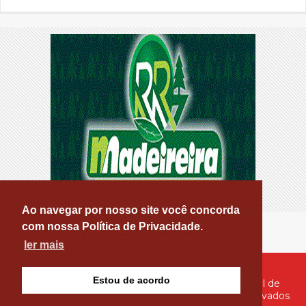
Ao navegar por nosso site você concorda
com nossa Política de Privacidade.
ler mais
Estou de acordo
© Copyright 2026 - PATOS ONLINE - O seu Portal de
Notícias de Patos e Região - Todos os direitos reservados