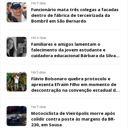
Há 7 dias
Funcionário mata três colegas a facadas
dentro de fábrica de terceirizada da
Bombril em São Bernardo
Há 4 dias
Familiares e amigos lamentam o
falecimento da jovem estudante e
cuidadora educacional Bárbara da Silva
Sousa Santos, em Patos
Há 5 dias
Flávio Bolsonaro quebra protocolo e
apresenta Efraim Filho em momento de
descontração na convenção estadual do
PL
Há 7 dias
Motociclista de Vieirópolis morre após
colidir contra poste às margens da BR-
230, em Sousa