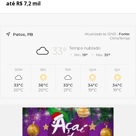
até R$ 7,2 mil
Patos, PB
Atualizado às 12h01 -
Fonte:
ClimaTempo
33°
Tempo nublado
Mín.
19°
Máx.
35°
DOM
SEG
TER
QUA
QUI
33°C
36°C
33°C
34°C
34°C
20°C
20°C
21°C
19°C
19°C