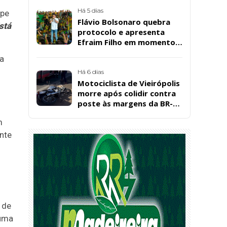
Bárbara da Silva Sousa
Santos, em Patos
Há 5 dias
ipe
Flávio Bolsonaro quebra
stá
protocolo e apresenta
Efraim Filho em momento
de descontração na
a
convenção estadual do PL
Há 6 dias
Motociclista de Vieirópolis
morre após colidir contra
poste às margens da BR-
230, em Sousa
m
nte
 de
 uma