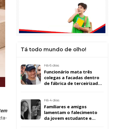
Tá todo mundo de olho!
Há 6 dias
Funcionário mata três
colegas a facadas dentro
de fábrica de terceirizada
da Bombril em São
Bernardo
Há 4 dias
Familiares e amigos
 tem
lamentam o falecimento
ta-
da jovem estudante e
cuidadora educacional