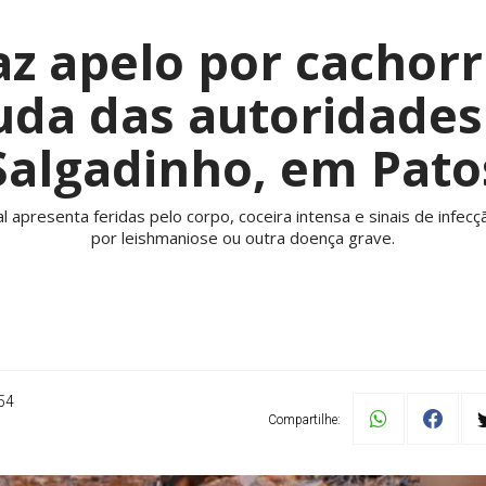
z apelo por cachor
uda das autoridades
Salgadinho, em Pato
al apresenta feridas pelo corpo, coceira intensa e sinais de infe
por leishmaniose ou outra doença grave.
54
Compartilhe: