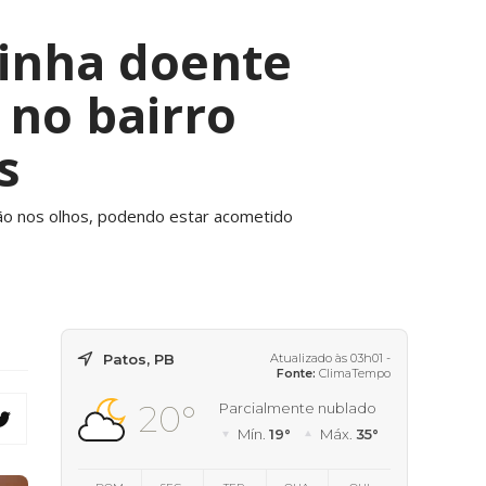
rinha doente
 no bairro
s
cção nos olhos, podendo estar acometido
Patos, PB
Atualizado às 03h01 -
Fonte:
ClimaTempo
20°
Parcialmente nublado
Mín.
19°
Máx.
35°