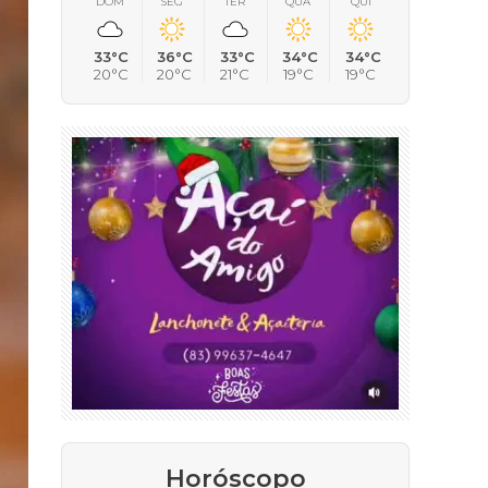
DOM
SEG
TER
QUA
QUI
33°C
36°C
33°C
34°C
34°C
20°C
20°C
21°C
19°C
19°C
Horóscopo