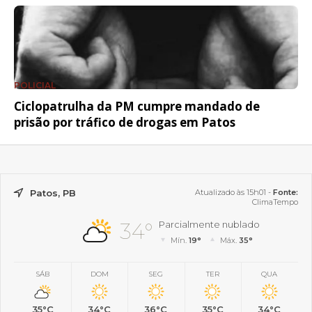
POLICIAL
Ciclopatrulha da PM cumpre mandado de
prisão por tráfico de drogas em Patos
Patos, PB
Atualizado às 15h01 -
Fonte:
ClimaTempo
34°
Parcialmente nublado
Mín.
19°
Máx.
35°
SÁB
DOM
SEG
TER
QUA
35°C
34°C
36°C
35°C
34°C