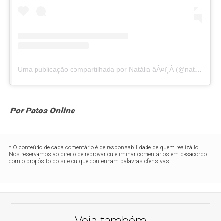
Uma publicação compartilhada por Natália âÂ¤ï¸Â (@natalia_piinheiro)
Por Patos Online
* O conteúdo de cada comentário é de responsabilidade de quem realizá-lo.
Nos reservamos ao direito de reprovar ou eliminar comentários em desacordo
com o propósito do site ou que contenham palavras ofensivas.
Veja também