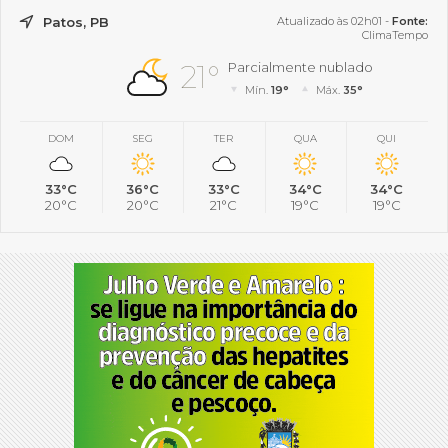
Patos, PB
Atualizado às 02h01 -
Fonte:
ClimaTempo
21°
Parcialmente nublado
Mín.
19°
Máx.
35°
DOM
SEG
TER
QUA
QUI
33°C
36°C
33°C
34°C
34°C
20°C
20°C
21°C
19°C
19°C