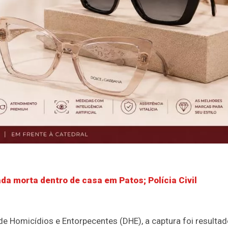
ada morta dentro de casa em Patos; Polícia Civil
e Homicídios e Entorpecentes (DHE), a captura foi resulta