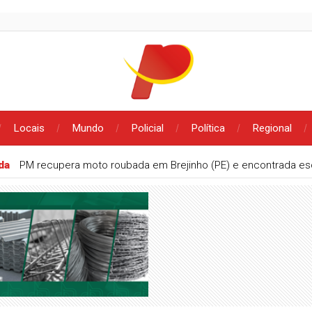
Locais
Mundo
Policial
Política
Regional
ada
PM recupera moto roubada em Brejinho (PE) e encontrada e