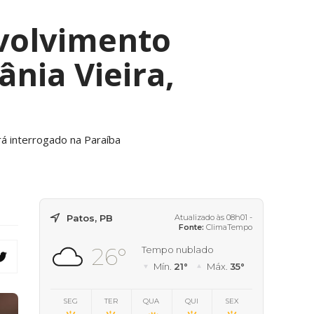
nvolvimento
ânia Vieira,
á interrogado na Paraíba
Patos, PB
Atualizado às 08h01 -
Fonte:
ClimaTempo
26°
Tempo nublado
Mín.
21°
Máx.
35°
SEG
TER
QUA
QUI
SEX