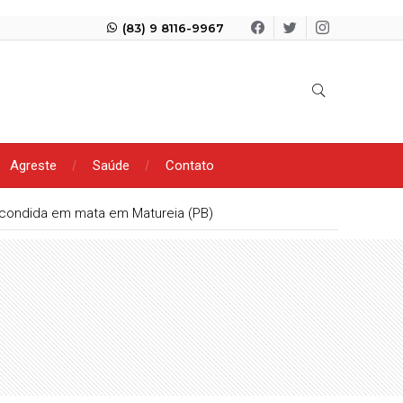
(83) 9 8116-9967
Agreste
Saúde
Contato
scondida em mata em Matureia (PB)