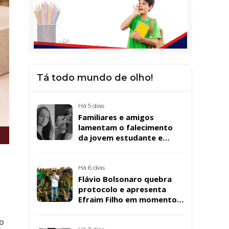
Tá todo mundo de olho!
Há 5 dias
Familiares e amigos
lamentam o falecimento
da jovem estudante e
cuidadora educacional
Bárbara da Silva Sousa
Santos, em Patos
Há 6 dias
Flávio Bolsonaro quebra
protocolo e apresenta
Efraim Filho em momento
de descontração na
convenção estadual do PL
do