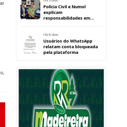
Há 3 dias
tar
Polícia Civil e Numol
explicam
responsabilidades em
casos de morte natural
após repercussão de corpo
encontrado em residência,
Há 6 dias
em Patos
Usuários do WhatsApp
relatam conta bloqueada
pela plataforma
o,