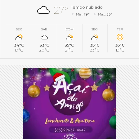
27°
Tempo nublado
Mín.
19°
Máx.
35°
SEX
SÁB
DOM
SEG
TER
34°C
33°C
35°C
35°C
35°C
19°C
20°C
21°C
23°C
19°C