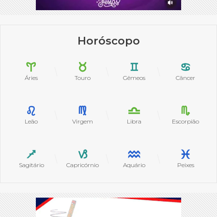
Horóscopo
Áries
Touro
Gêmeos
Câncer
Leão
Virgem
Libra
Escorpião
Sagitário
Capricórnio
Aquário
Peixes