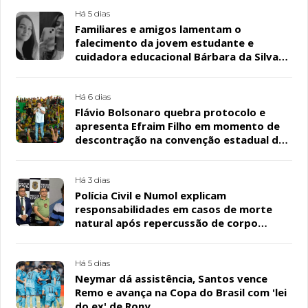
Há 5 dias
Familiares e amigos lamentam o
falecimento da jovem estudante e
cuidadora educacional Bárbara da Silva
Sousa Santos, em Patos
Há 6 dias
Flávio Bolsonaro quebra protocolo e
apresenta Efraim Filho em momento de
descontração na convenção estadual do
PL
Há 3 dias
Polícia Civil e Numol explicam
responsabilidades em casos de morte
natural após repercussão de corpo
encontrado em residência, em Patos
Há 5 dias
Neymar dá assistência, Santos vence
Remo e avança na Copa do Brasil com 'lei
do ex' de Rony