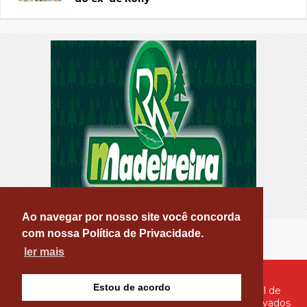
Ao navegar por nosso site você concorda
com nossa Política de Privacidade.
ler mais
Estou de acordo
© Copyright 2026 - PATOS ONLINE - O seu Portal de
Notícias de Patos e Região - Todos os direitos reservados