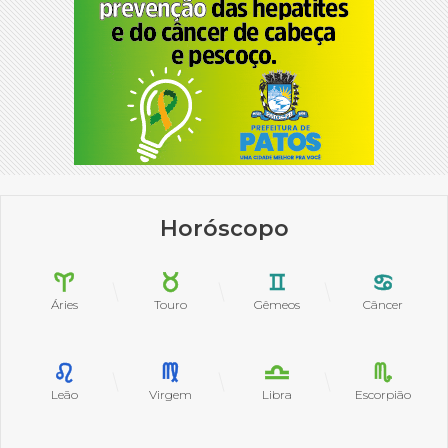
Horóscopo
Áries
Touro
Gêmeos
Câncer
Leão
Virgem
Libra
Escorpião