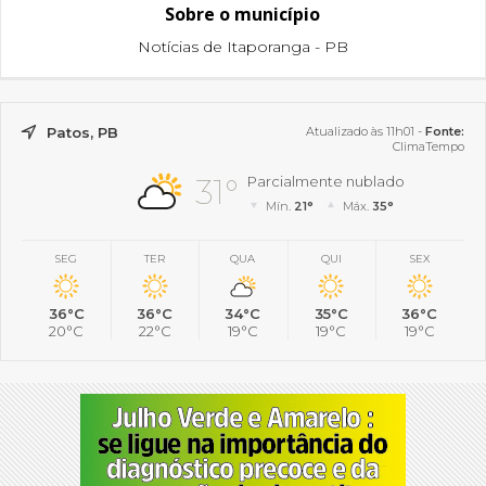
Sobre o município
Notícias de Itaporanga - PB
Patos, PB
Atualizado às 11h01 -
Fonte:
ClimaTempo
31°
Parcialmente nublado
Mín.
21°
Máx.
35°
SEG
TER
QUA
QUI
SEX
36°C
36°C
34°C
35°C
36°C
20°C
22°C
19°C
19°C
19°C